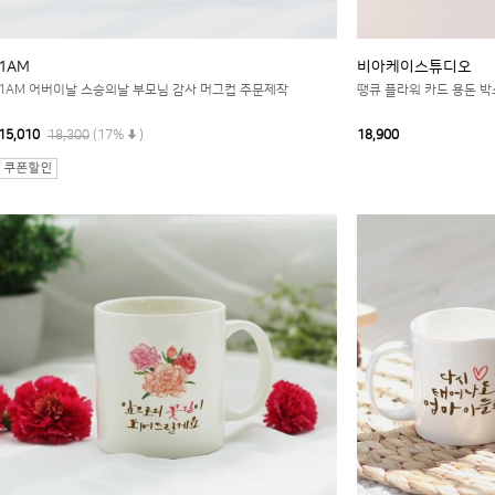
1AM
비아케이스튜디오
1AM 어버이날 스승의날 부모님 감사 머그컵 주문제작
땡큐 플라워 카드 용돈 박
15,010
18,300
(17%
)
18,900