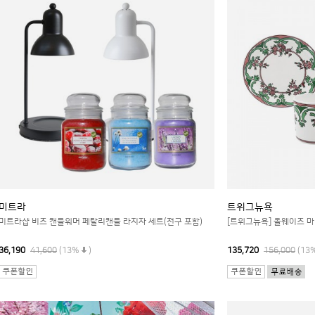
미트라
트위그뉴욕
미트라샵 비즈 캔들워머 페탈리캔들 라지자 세트(전구 포함)
[트위그뉴욕] 올웨이즈 마
36,190
41,600
(13%
)
135,720
156,000
(13