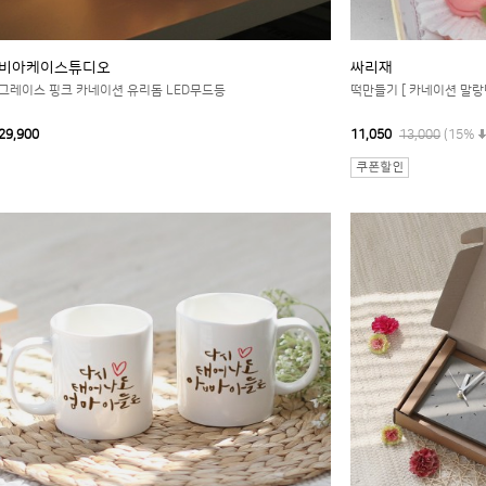
비아케이스튜디오
싸리재
그레이스 핑크 카네이션 유리돔 LED무드등
떡만들기 [ 카네이션 말랑떡
29,900
11,050
13,000
(15%