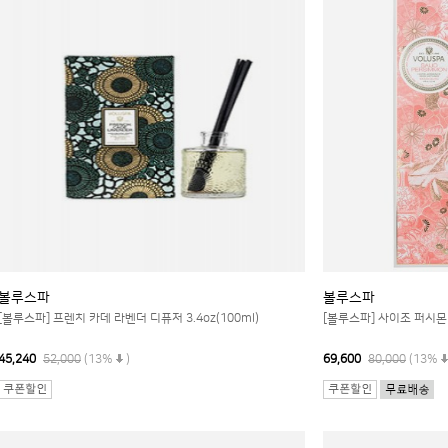
볼루스파
볼루스파
[볼루스파] 프렌치 카데 라벤더 디퓨저 3.4oz(100ml)
[볼루스파] 사이조 퍼시몬 디
45,240
52,000
(13%
)
69,600
80,000
(13%