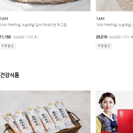
1AM
1AM
1AM 어버이날 스승의날 감사 카네이션 머그컵
1AM 어버이날 스승의날
11,150
13,600
(18%
)
25,010
30,500
(18%
건강식품