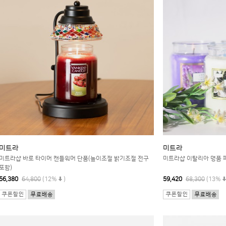
미트라
미트라
미트라샵 바로 타이머 캔들워머 단품(높이조절 밝기조절 전구
미트라샵 이탈리아 명품 페탈
포함)
56,380
64,800
(12%
)
59,420
68,300
(13%