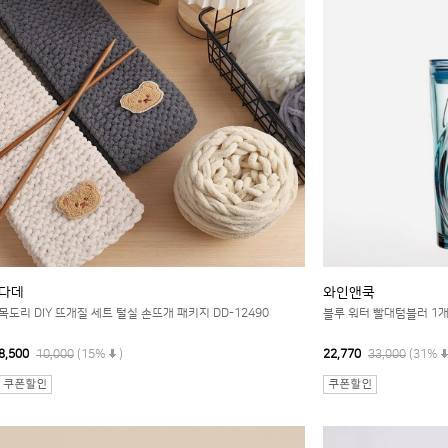
다데
와인앤쿡
목도리 DIY 뜨개질 세트 털실 손뜨개 패키지 DD-12490
블루 워터 빨대텀블러 1
8,500
10,000
(15%
)
22,770
33,000
(31%