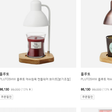
플루토
플루토
PLUTO5MW 플루토 애쉬원목 캔들워머 화이트[밝기조절]
PLUTO5MW 플루토 애
86,130
99,000
(13%
)
86,130
99,000
(13%