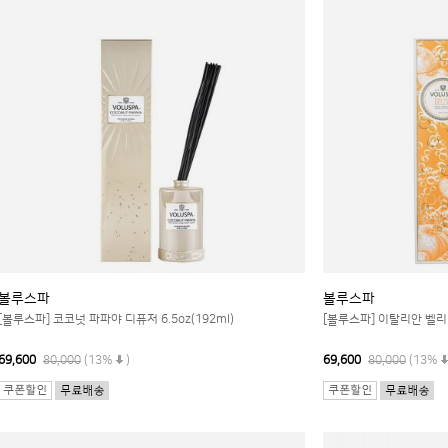
볼루스파
볼루스파
[볼루스파] 코코넛 파파야 디퓨저 6.5oz(192ml)
[볼루스파] 이탈리안 벨리니
69,600
80,000
(13%
)
69,600
80,000
(13%