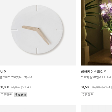
ALP
비아케이스튜디오
콘크리트브이컷우드벽시계
보라빛 밤 라벤더 LED 무드등-
60,800
64,000
(5%
)
31,580
32,900
(4%
)