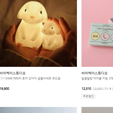
비아케이스튜디오
비아케이스튜디오
[1+1]새해 캐릭터 토끼 강아지 곰돌이세트 무드등
달콤말랑 마카롱 키링 3개
19,900
12,510
12,900
(3%
)