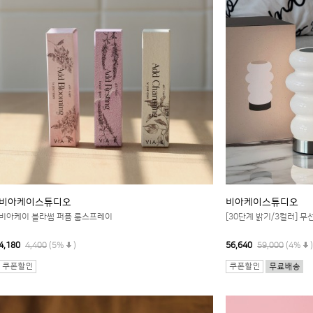
비아케이스튜디오
비아케이스튜디오
비아케이 블라썸 퍼퓸 룸스프레이
[30단계 밝기/3컬러] 무
4,180
4,400
(5%
)
56,640
59,000
(4%
)