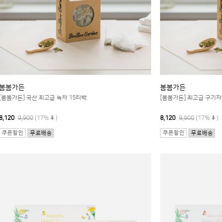
봄봄가든
봄봄가든
[봄봄가든] 국산 최고급 녹차 15티백
[봄봄가든] 최고급 구기자
8,120
9,900
(17%
)
8,120
9,900
(17%
)