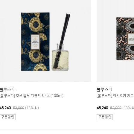
볼루스파
볼루스파
[볼루스파] 모쏘 뱀부 디퓨저 3.4oz(100ml)
[볼루스파] 야시오카 가드니
45,240
52,000
(13%
)
45,240
52,000
(13%