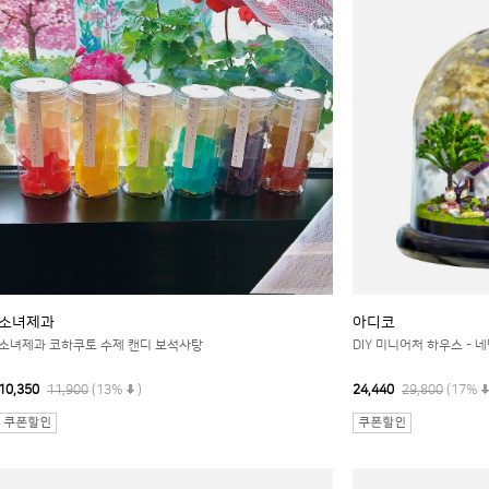
소녀제과
아디코
소녀제과 코하쿠토 수제 캔디 보석사탕
DIY 미니어처 하우스 - 
10,350
11,900
(13%
)
24,440
29,800
(17%