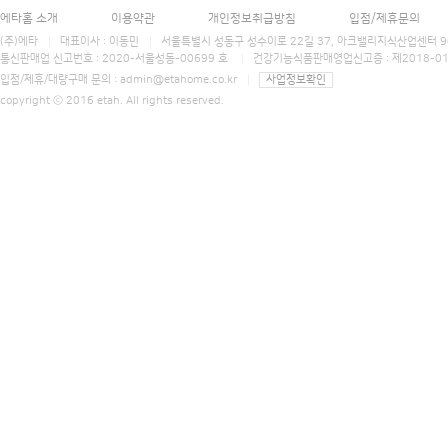
에타홈 소개
이용약관
개인정보취급방침
입점/제휴문의
(주)에타
대표이사 : 이동민
서울특별시 성동구 성수이로 22길 37, 아크밸리지식산업센터 906호 에타홈 (E
통신판매업 신고번호 : 2020-서울성동-00699 호
건강기능식품판매영업신고증 : 제2018-0
입점/제휴/대량구매 문의 :
admin@etahome.co.kr
사업정보확인
copyright ⓒ 2016 etah. All rights reserved.