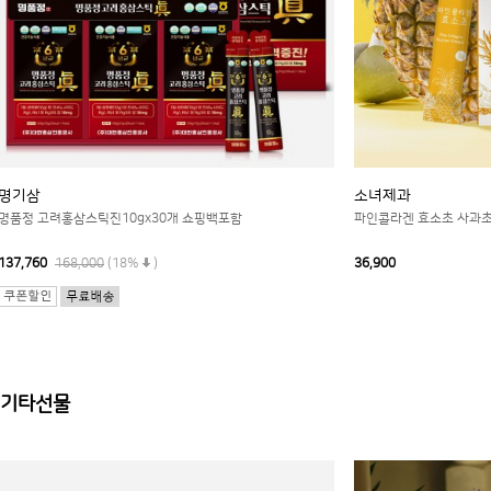
명기삼
소녀제과
명품정 고려홍삼스틱진10gx30개 쇼핑백포함
파인콜라겐 효소초 사과
137,760
168,000
(18%
)
36,900
기타선물