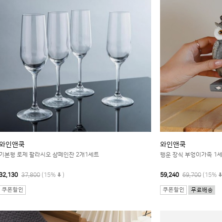
와인앤쿡
와인앤쿡
기본형 로제 팔라시오 샴페인잔 2개1세트
행운 장식 부엉이가족 1
32,130
37,800
(15%
)
59,240
69,700
(15%