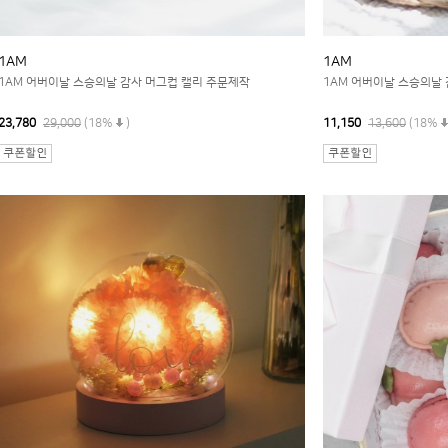
1AM
1AM
1AM 어버이날 스승의날 감사 머그컵 캘리 주문제작
1AM 어버이날 스승의날
23,780
29,000
(18%
)
11,150
13,600
(18%