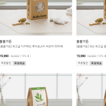
봄봄가든
봄봄가든
[봄봄가든] 최고급 디카페인 루이보스티 허브차 50티백
[봄봄가든] 국산 최고급 
15,990
19,500
(18%
)
15,990
19,500
(18%