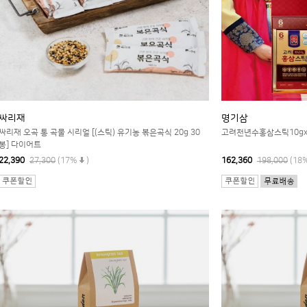
싸리재
명기삼
싸리재 오곡 통 곡물 시리얼 [(스틱) 유기농 볶은곡식 20g 30
고려천년수홍삼스틱10gx
봉] 다이어트
22,390
27,300
(17%
)
162,360
198,000
(18