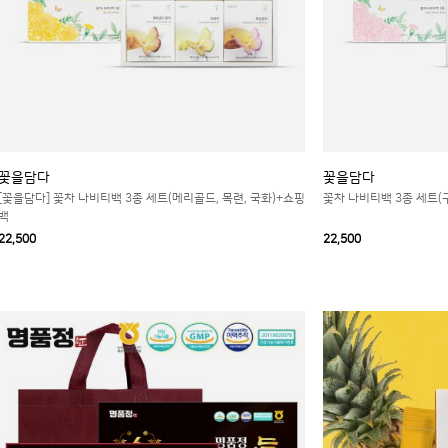
꽃을담다
꽃을담다
[꽃을담다] 꽃차 나비티백 3종 세트(메리골드, 목련, 국화)+쇼핑
꽃차 나비티백 3종 세트(
백
22,500
22,500