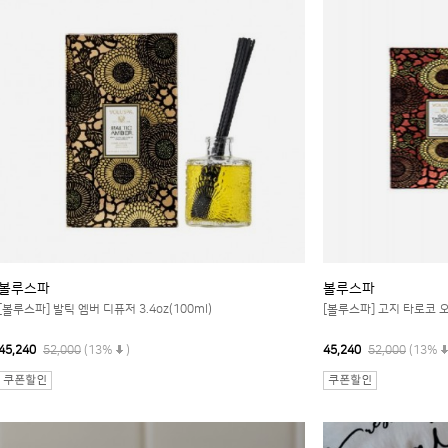
볼루스파
볼루스파
[볼루스파] 발틱 엠버 디퓨저 3.4oz(100ml)
[볼루스파] 고지 타로코 오렌
45,240
52,000
(13%
)
45,240
52,000
(13%