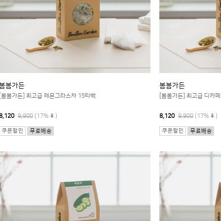
봄봄가든
봄봄가든
[봄봄가든] 최고급 레몬그라스차 15티백
[봄봄가든] 최고급 디카
8,120
9,900
(17%
)
8,120
9,900
(17%
)