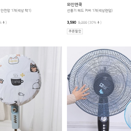
와인앤쿡
안전망 1개(색상 택1)
선풍기 헤드 커버 1개(색상랜덤)
%
)
3,590
5,200
(30%
)