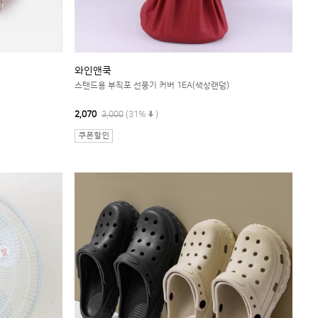
와인앤쿡
스탠드용 부직포 선풍기 커버 1EA(색상랜덤)
2,070
3,000
(31%
)