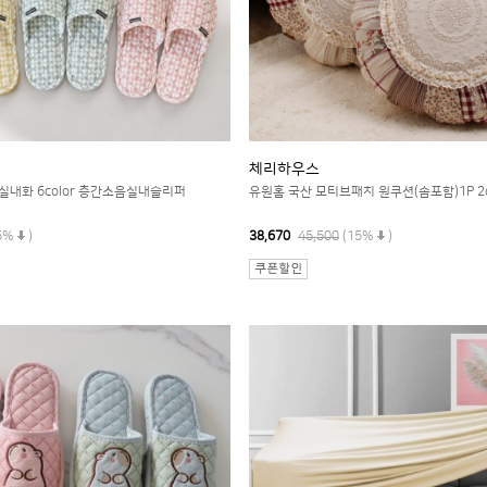
체리하우스
실내화 6color 층간소음실내슬리퍼
유원홈 국산 모티브패치 원쿠션(솜포함)1P 2c
5%
)
38,670
45,500
(15%
)