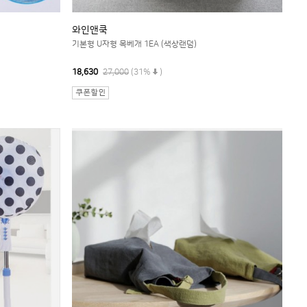
와인앤쿡
기본형 U자형 목베개 1EA (색상랜덤)
18,630
27,000
(31%
)