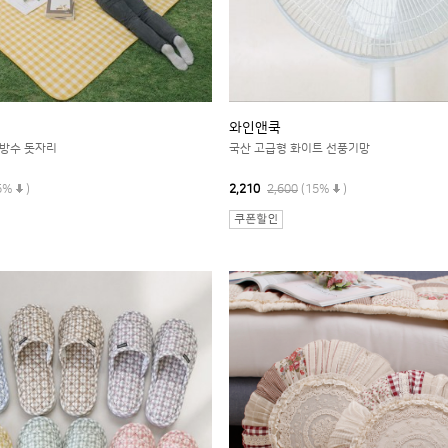
와인앤쿡
방수 돗자리
국산 고급형 화이트 선풍기망
5%
)
2,210
2,600
(15%
)