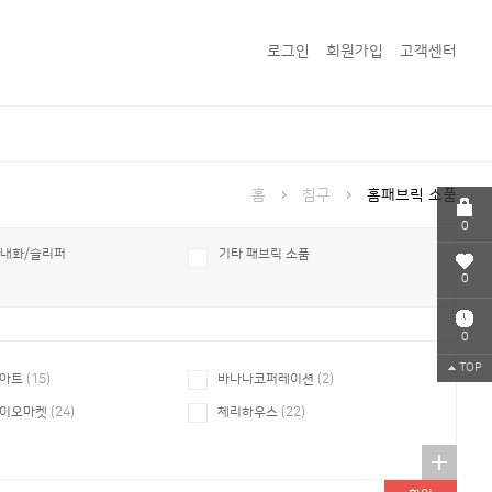
로그인
회원가입
고객센터
홈
침구
홈패브릭 소품
0
내화/슬리퍼
기타 패브릭 소품
0
0
TOP
아트
(15)
바나나코퍼레이션
(2)
이오마켓
(24)
체리하우스
(22)