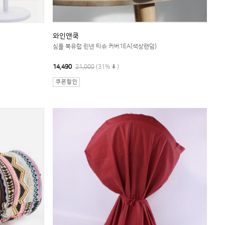
와인앤쿡
심플 북유럽 린넨 티슈 커버1EA(색상랜덤)
14,490
21,000
(31%
)