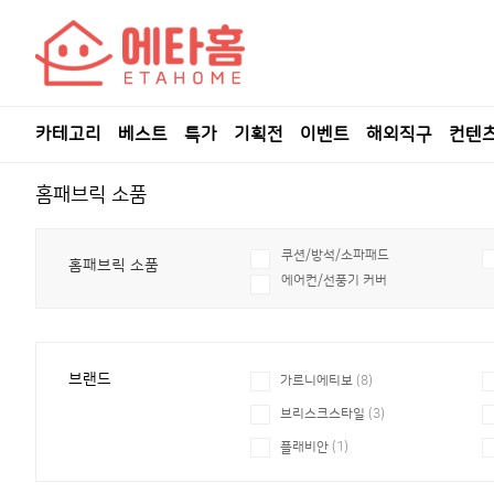
카테고리
베스트
특가
기획전
이벤트
해외직구
컨텐
홈패브릭 소품
쿠션/방석/소파패드
홈패브릭 소품
에어컨/선풍기 커버
브랜드
가르니에티보
(8)
브리스크스타일
(3)
플래비안
(1)