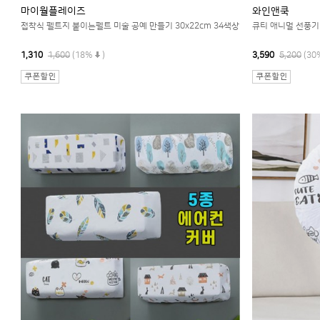
마이월플레이즈
와인앤쿡
접착식 펠트지 붙이는펠트 미술 공예 만들기 30x22cm 34색상
큐티 애니멀 선풍기 
1,310
1,600
(18%
)
3,590
5,200
(30