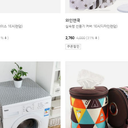
와인앤쿡
이스 1EA(랜덤)
실속형 선풍기 커버 1EA(디자인랜덤)
1%
)
2,760
4,000
(31%
)