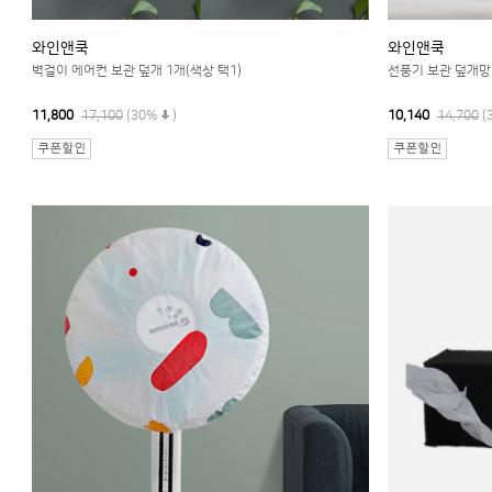
와인앤쿡
와인앤쿡
벽걸이 에어컨 보관 덮개 1개(색상 택1)
선풍기 보관 덮개망
11,800
17,100
(30%
)
10,140
14,700
(