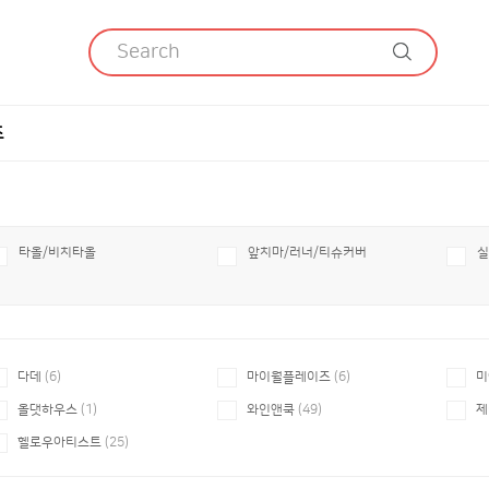
츠
타올/비치타올
앞치마/러너/티슈커버
실
다데
(6)
마이월플레이즈
(6)
미
올댓하우스
(1)
와인앤쿡
(49)
제
헬로우아티스트
(25)