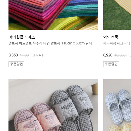
마이월플레이즈
와인앤쿡
펠트지 하드펠트 유수지 대형 휄트지 110cm x 50cm 단위
파우치형 체크무늬 
3,360
4,100
(18%
)
8,920
10,500
(1