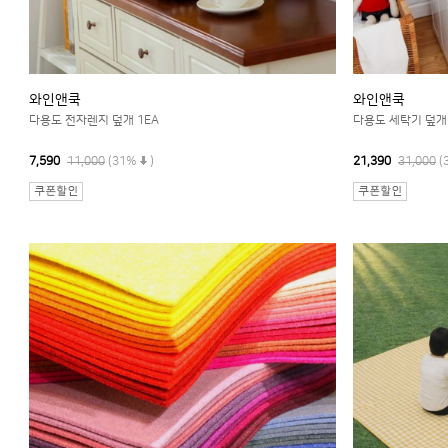
와인앤쿡
와인앤쿡
다용도 전자렌지 덮개 1EA
다용도 세탁기 덮개 
7,590
11,000
(31%
)
21,390
31,000
(