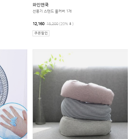
와인앤쿡
선풍기 스탠드 풀커버 1개
12,160
15,200
(20%
)