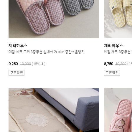
체리하우스
체리하우스
예감 체크 토끼 3중쿠션 실내화 2color 층간소음방지
예감 체크 3중쿠션 
9,260
10,900
(15%
)
8,750
10,300
(1