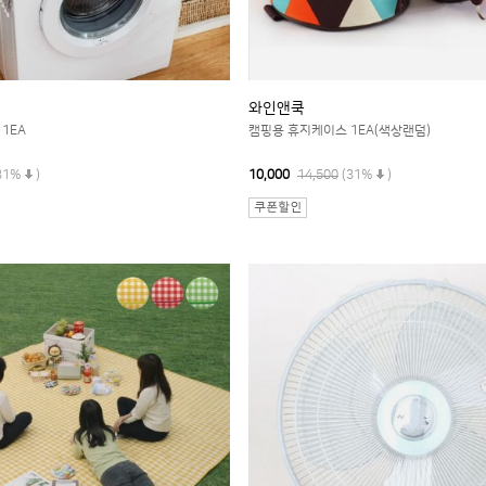
와인앤쿡
1EA
캠핑용 휴지케이스 1EA(색상랜덤)
31%
)
10,000
14,500
(31%
)