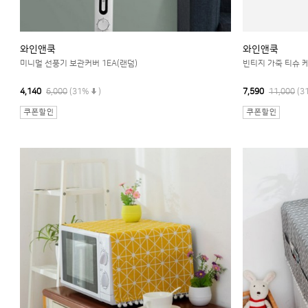
와인앤쿡
와인앤쿡
미니멀 선풍기 보관커버 1EA(랜덤)
빈티지 가죽 티슈 케
4,140
6,000
(31%
)
7,590
11,000
(3