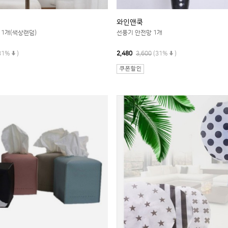
와인앤쿡
 1개(색상랜덤)
선풍기 안전망 1개
31%
)
2,480
3,600
(31%
)