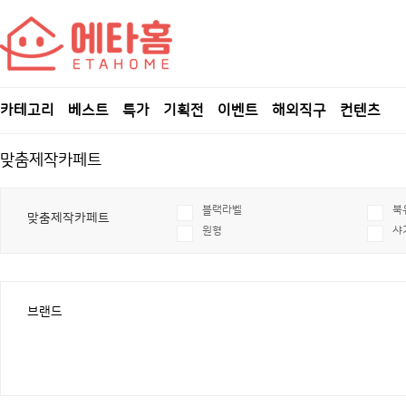
카테고리
베스트
특가
기획전
이벤트
해외직구
컨텐츠
맞춤제작카페트
블랙라벨
북
맞춤제작카페트
원형
샤
브랜드