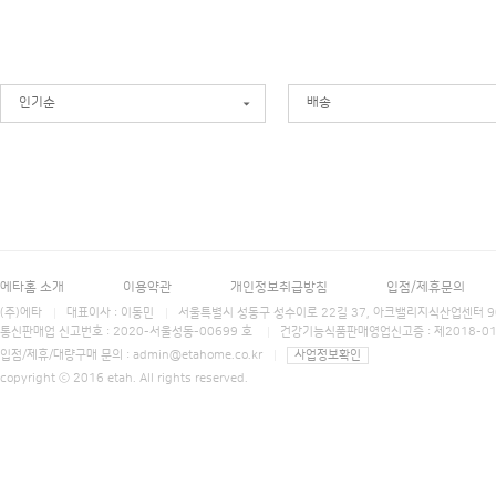
인기순
배송
에타홈 소개
이용약관
개인정보취급방침
입점/제휴문의
(주)에타
대표이사 : 이동민
서울특별시 성동구 성수이로 22길 37, 아크밸리지식산업센터 906호 에타홈 (E
통신판매업 신고번호 : 2020-서울성동-00699 호
건강기능식품판매영업신고증 : 제2018-0
입점/제휴/대량구매 문의 :
admin@etahome.co.kr
사업정보확인
copyright ⓒ 2016 etah. All rights reserved.