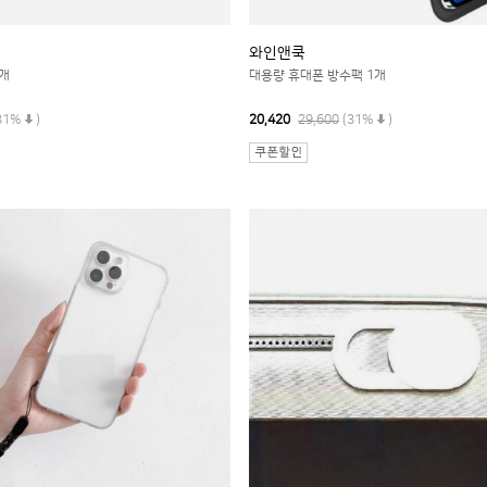
와인앤쿡
1개
대용량 휴대폰 방수팩 1개
31%
)
20,420
29,600
(31%
)