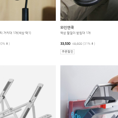
와인앤쿡
 거치대 1개(색상 택1)
책상 팔걸이 받침대 1개
20%
)
33,530
48,600
(31%
)