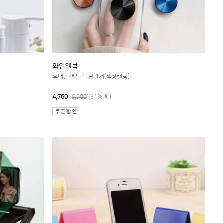
와인앤쿡
휴대폰 메탈 그립 1개(색상랜덤)
4,760
6,900
(31%
)