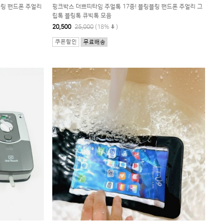
블링 핸드폰 주얼리
핑크박스 더쁘띠타임 주얼톡 17종! 블링블링 핸드폰 주얼리 그
립톡 블링톡 큐빅톡 모음
20,500
25,000
(18%
)