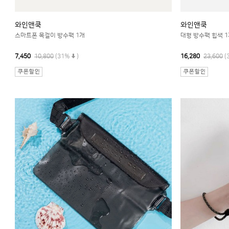
와인앤쿡
와인앤쿡
스마트폰 목걸이 방수팩 1개
대형 방수팩 힙색 
7,450
10,800
(31%
)
16,280
23,600
(