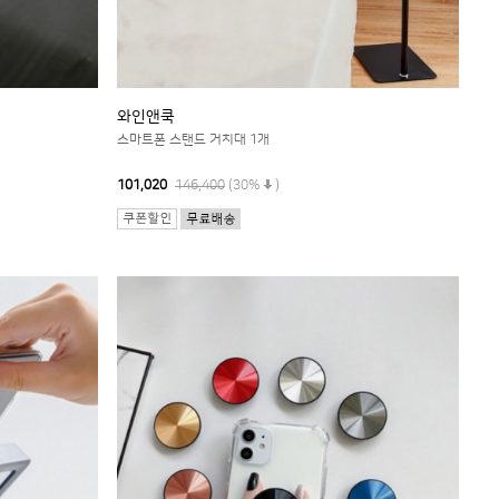
와인앤쿡
스마트폰 스탠드 거치대 1개
101,020
146,400
(30%
)