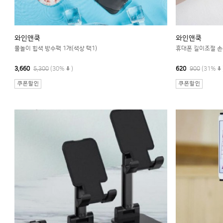
와인앤쿡
와인앤쿡
물놀이 힙색 방수팩 1개(색상 택1)
휴대폰 길이조절 손목
3,660
5,300
(30%
)
620
900
(31%