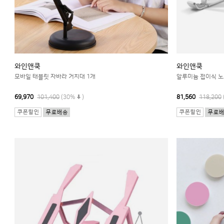
와인앤쿡
와인앤쿡
모바일 태블릿 자바라 거치대 1개
알루미늄 접이식 노
69,970
101,400
(30%
)
81,560
118,200