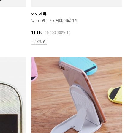
와인앤쿡
워터밤 방수 가방팩(화이트) 1개
11,110
16,100
(30%
)