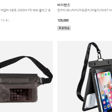
바이핸즈
어댑터 5포트 2000W PD 해외 플러그 호
전자키/유니터치/리모콘키/비밀키/SKB71
17%
)
125,000