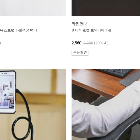
와인앤쿡
 스트랩 1개(색상 택1)
휴대폰 웹캡 보안커버 1개
)
2,560
3,200
(20%
)