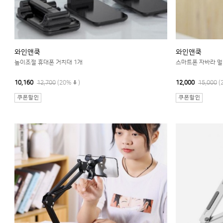
와인앤쿡
와인앤쿡
높이조절 휴대폰 거치대 1개
스마트폰 자바라 멀티
10,160
12,700
(20%
)
12,000
15,000
(