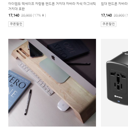
아이엠듀 맥세이프 차량용 핸드폰 거치대 자바라 자석 마그네틱
침대 핸드폰 자바라
거치대 호환
17,140
20,900
(17%
)
17,140
20,900
(