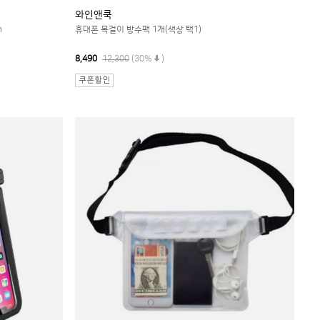
와인앤쿡
m
휴대폰 목걸이 방수팩 1개(색상 택1)
8,490
12,300
(30%
)