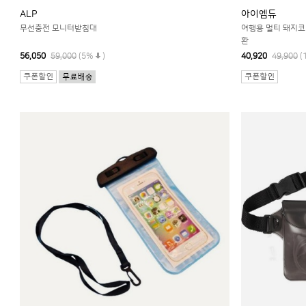
ALP
아이엠듀
무선충전 모니터받침대
여행용 멀티 돼지코 
환
56,050
59,000
(5%
)
40,920
49,900
(