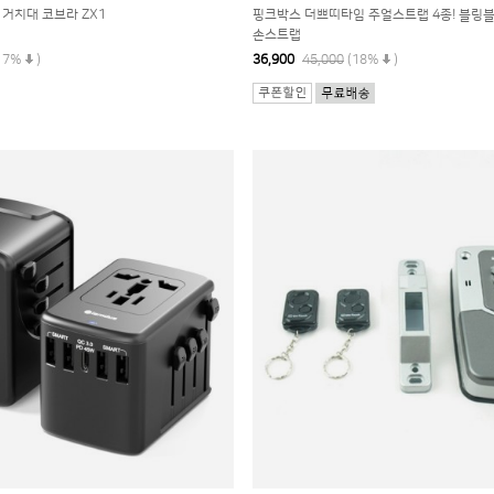
 거치대 코브라 ZX1
핑크박스 더쁘띠타임 주얼스트랩 4종! 블링
손스트랩
17%
)
36,900
45,000
(18%
)