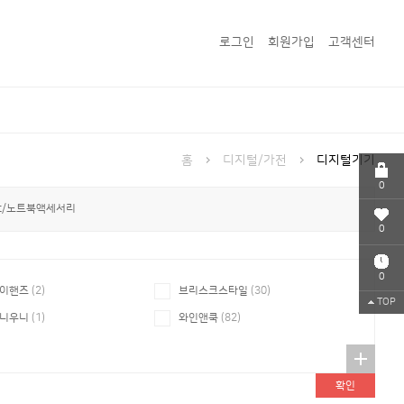
로그인
회원가입
고객센터
홈
디지털/가전
디지털기기
0
c/노트북액세서리
0
0
이핸즈
(2)
브리스크스타일
(30)
TOP
니우니
(1)
와인앤쿡
(82)
확인