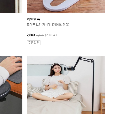
와인앤쿡
휴대폰 보관 거치대 1개(색상랜덤)
2,800
3,500
(20%
)