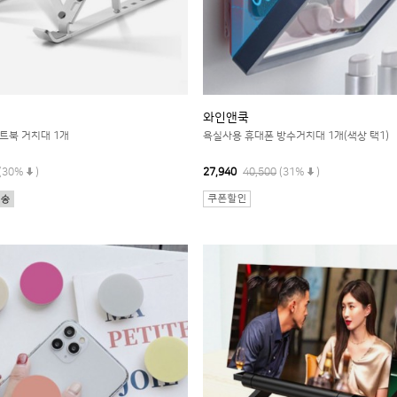
와인앤쿡
트북 거치대 1개
욕실사용 휴대폰 방수거치대 1개(색상 택1)
(30%
)
27,940
40,500
(31%
)