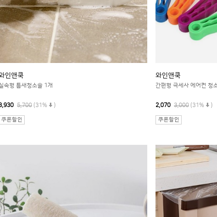
와인앤쿡
와인앤쿡
실속형 틈새청소솔 1개
간편형 극세사 에어컨 청소
3,930
5,700
(31%
)
2,070
3,000
(31%
)