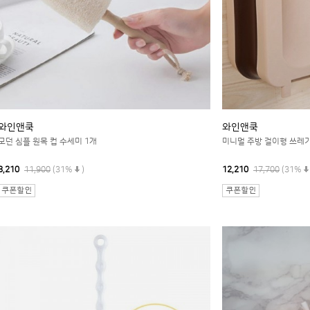
와인앤쿡
와인앤쿡
모던 심플 원목 컵 수세미 1개
미니멀 주방 걸이형 쓰레기
8,210
11,900
(31%
)
12,210
17,700
(31%