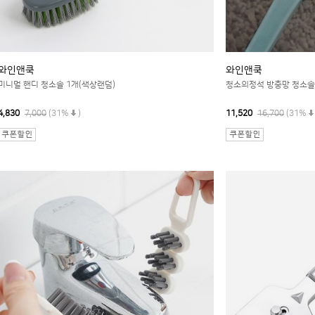
와인앤쿡
와인앤쿡
미니멀 핸디 청소솔 1개(색상랜덤)
청소의정석 방충망 청소솔1
4,830
7,000
(31%
)
11,520
16,700
(31%