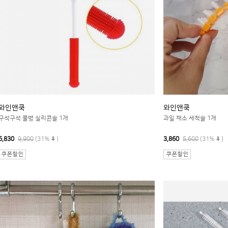
와인앤쿡
와인앤쿡
구석구석 물병 실리콘솔 1개
과일 채소 세척솔 1개
6,830
9,900
(31%
)
3,860
5,600
(31%
)