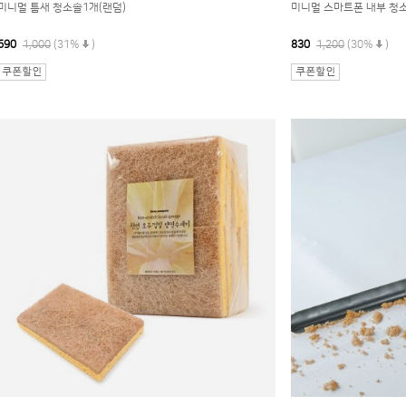
미니멀 틈새 청소솔1개(랜덤)
미니멀 스마트폰 내부 청
690
1,000
(31%
)
830
1,200
(30%
)