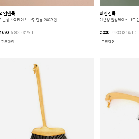
와인앤쿡
와인앤쿡
기본형 사각케이스 나무 면봉 200개입
기본형 원형케이스 나무 면
4,690
6,800
(31%
)
2,000
2,900
(31%
)