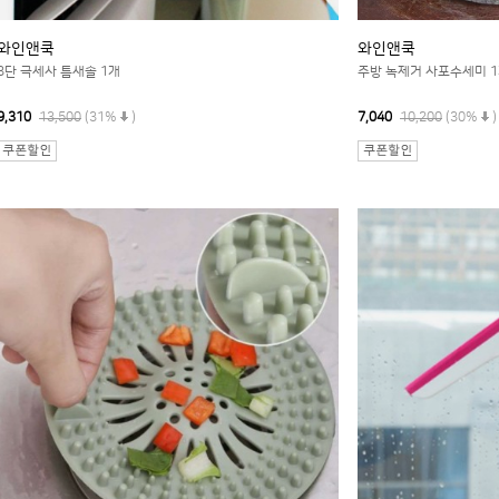
와인앤쿡
와인앤쿡
3단 극세사 틈새솔 1개
주방 녹제거 사포수세미 1
9,310
13,500
(31%
)
7,040
10,200
(30%
)