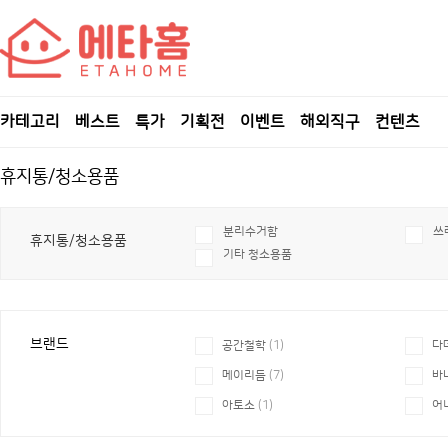
카테고리
베스트
특가
기획전
이벤트
해외직구
컨텐츠
휴지통/청소용품
분리수거함
쓰
휴지통/청소용품
기타 청소용품
브랜드
공간철학
(1)
다
메이리듬
(7)
바
아토소
(1)
어
큐디스
(3)