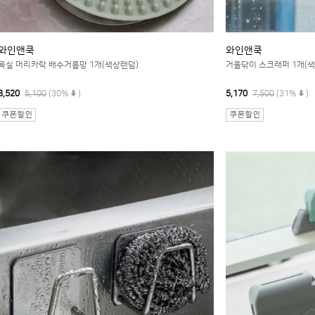
와인앤쿡
와인앤쿡
욕실 머리카락 배수거름망 1개(색상랜덤)
거울닦이 스크래퍼 1개(색
3,520
5,100
(30%
)
5,170
7,500
(31%
)