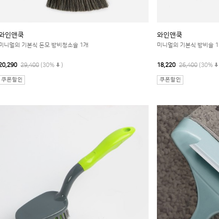
와인앤쿡
와인앤쿡
미니멀의 기본식 돈모 방비청소솔 1개
미니멀의 기본식 방비솔 
20,290
29,400
(30%
)
18,220
26,400
(30%