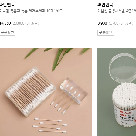
와인앤쿡
와인앤쿡
미니멀 묵은때 녹슨 제거수세미 10개1세트
기본형 물병세척솔 4종1
14,350
20,800
(31%
)
3,930
5,700
(31%
)