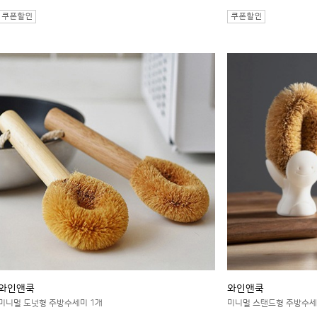
와인앤쿡
와인앤쿡
미니멀 도넛형 주방수세미 1개
미니멀 스탠드형 주방수세