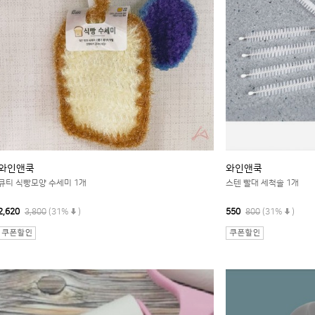
와인앤쿡
와인앤쿡
큐티 식빵모양 수세미 1개
스텐 빨대 세척솔 1개
2,620
3,800
(31%
)
550
800
(31%
)