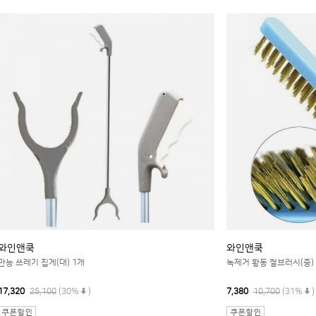
와인앤쿡
와인앤쿡
만능 쓰레기 집게(대) 1개
녹제거 황동 철브러시(중)
17,320
25,100
(30%
)
7,380
10,700
(31%
)