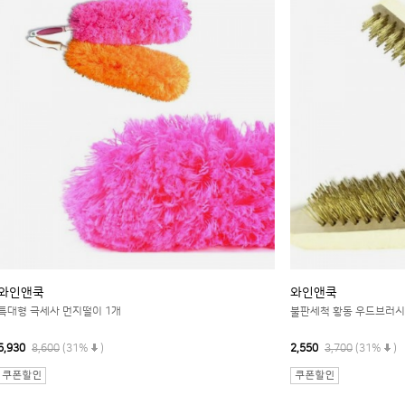
와인앤쿡
와인앤쿡
특대형 극세사 먼지떨이 1개
불판세척 황동 우드브러시
5,930
8,600
(31%
)
2,550
3,700
(31%
)