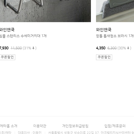
와인앤쿡
와인앤쿡
심플 스텐리스 수세미거치대 1개
창틀 틈새청소 브러시 1개
7,930
11,500
(31%
)
4,350
6,300
(30%
)
에타홈 소개
이용약관
개인정보취급방침
입점/제휴문의
(주)에타
대표이사 : 이동민
서울특별시 성동구 성수이로 22길 37, 아크밸리지식산업센터 906호 에타홈 (E