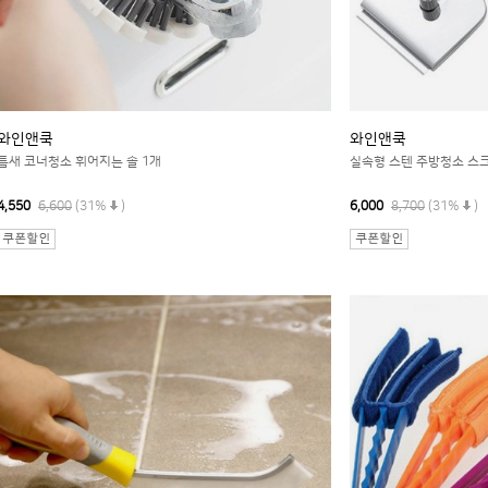
와인앤쿡
와인앤쿡
틈새 코너청소 휘어지는 솔 1개
실속형 스텐 주방청소 스
4,550
6,600
(31%
)
6,000
8,700
(31%
)