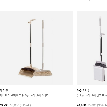
와인앤쿡
와인앤쿡
미니멀 기본적으로 필요한 쓰레받이 1세트
실속형 쓰레받이 빗자루 
20,700
30,000
(31%
)
24,430
35,400
(30%