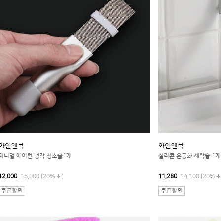
와인앤쿡
와인앤쿡
미니멀 에어컨 냉각 청소솔1개
실리콘 운동화 세탁솔 1개
12,000
15,000
(20%
)
11,280
14,100
(20%