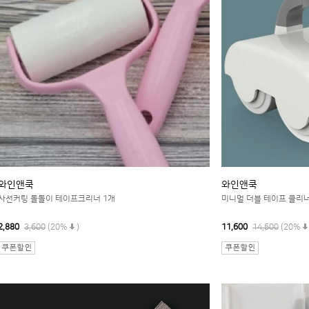
와인앤쿡
와인앤쿡
사선커팅 돌돌이 테이프크리너 1개
미니멀 더블 테이프 클리너
2,880
3,600
(20%
)
11,600
14,500
(20%