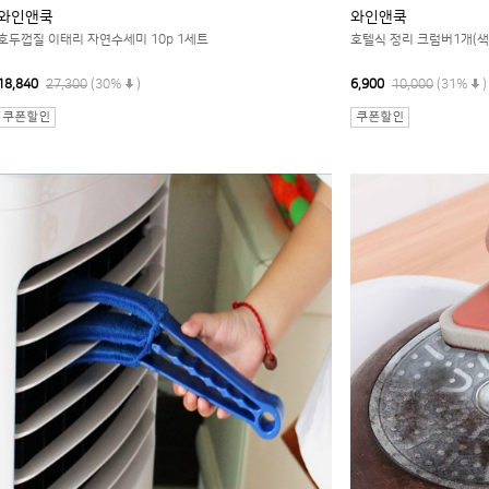
와인앤쿡
와인앤쿡
호두껍질 이태리 자연수세미 10p 1세트
호텔식 정리 크럼버1개(
18,840
27,300
(30%
)
6,900
10,000
(31%
)