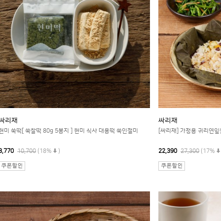
싸리재
싸리재
현미 쑥떡[ 쑥찰떡 80g 5봉지 ] 현미 식사 대용떡 쑥인절미
[싸리재] 가정용 귀리연잎
8,770
10,700
(18%
)
22,390
27,300
(17%