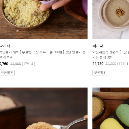
싸리재
싸리재
떡만들기 재료 [ 무설탕 국산 녹두 고물 300g ] 경단 인절미 송
아침대용식 간편죽 [국산 들
편 시루떡
거운 물에 3분
9,760
11,900
(17%
)
11,730
14,300
(17%