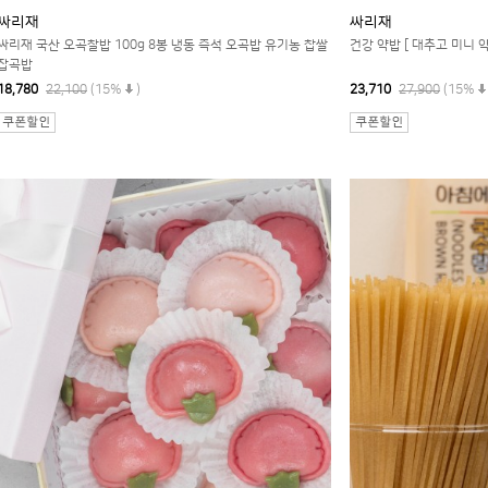
싸리재
싸리재
싸리재 국산 오곡찰밥 100g 8봉 냉동 즉석 오곡밥 유기농 찹쌀
건강 약밥 [ 대추고 미니 약
잡곡밥
18,780
22,100
(15%
)
23,710
27,900
(15%