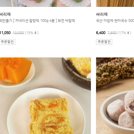
싸리재
싸리재
떡만들기 [ 카네이션 말랑떡 100g 4봉 ] 화전 바람떡
국산 아침에 현미국수 500
11,050
13,000
(15%
)
6,400
7,800
(17%
)