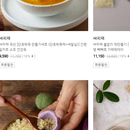
싸리재
싸리재
싸리재 국산 [단호박죽 만들기세트 (단호박퓨레+새알심)] 간편
싸리재 불없이 떡만들기 [ 
밀키트 스프 건강죽
병 빼빼로 가래떡데이
9,590
11,700
(18%
)
11,150
13,600
(18%