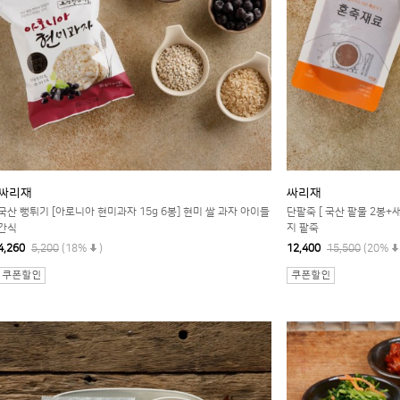
싸리재
싸리재
국산 뻥튀기 [아로니아 현미과자 15g 6봉] 현미 쌀 과자 아이들
단팥죽 [ 국산 팥물 2봉+
간식
지 팥죽
4,260
5,200
(18%
)
12,400
15,500
(20%