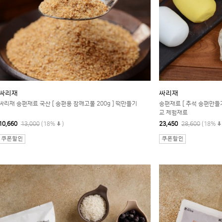
싸리재
싸리재
싸리재 송편재료 국산 [ 송편용 참깨고물 200g ] 떡만들기
송편재료 [ 추석 송편만들기 
교 체험재료
10,660
13,000
(18%
)
23,450
28,600
(18%