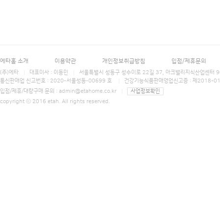
에타홈 소개
이용약관
개인정보취급방침
입점/제휴문의
(주)에타
대표이사 : 이동민
서울특별시 성동구 성수이로 22길 37, 아크밸리지식산업센터 906호 에타홈 (E
통신판매업 신고번호 : 2020-서울성동-00699 호
건강기능식품판매영업신고증 : 제2018-0
입점/제휴/대량구매 문의 :
admin@etahome.co.kr
사업정보확인
copyright ⓒ 2016 etah. All rights reserved.