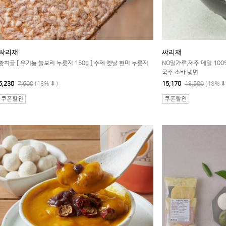
싸리재
싸리재
황치골 [ 유기농 늘보리 누룽지 150g ] 수제 옛날 현미 누룽지
NO밀가루,제주 메밀 100%
국수 소바 냉면
6,230
7,600
(18%
)
15,170
18,500
(18%