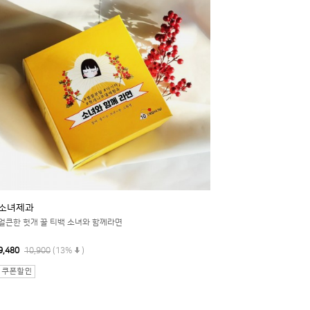
소녀제과
얼큰한 헛개 꿀 티백 소녀와 함께라면
9,480
10,900
(13%
)