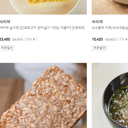
싸리재
싸리재
싸리재 설기떡 [단호박고지 현미설기 100g 10봉지] 단호박떡
수수팥떡 키트(수수새알심
23,450
28,600
(18%
)
15,420
18,800
(17%