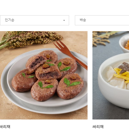
인기순
배송
싸리재
싸리재