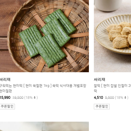
싸리재
싸리재
구워먹는 현미떡 [ 현미 쑥절편 1kg ] 쑥떡 식사대용 개별포장
찰떡 [ 현미 찹쌀 인절미 
현미절편
떡
15,990
19,500
(18%
)
4,510
5,500
(18%
)