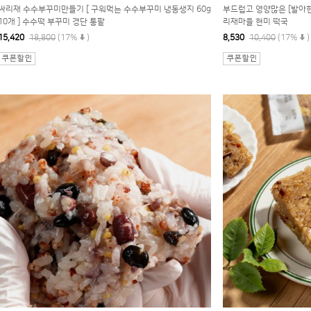
싸리재 수수부꾸미만들기 [ 구워먹는 수수부꾸미 냉동생지 60g
부드럽고 영양많은 [발아현
10개 ] 수수떡 부꾸미 경단 통팥
리재마을 현미 떡국
15,420
18,800
(17%
)
8,530
10,400
(17%
)