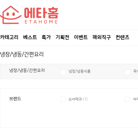
카테고리
베스트
특가
기획전
이벤트
해외직구
컨텐츠
냉장/냉동/간편요리
냉장/냉동/간편요리
냉장/냉동식품
즉
브랜드
소녀제과
(1)
싸